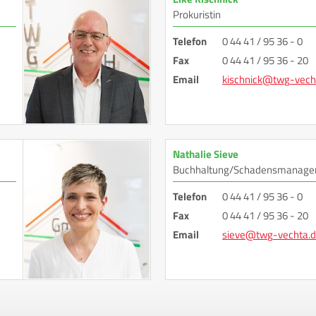
Prokuristin
Telefon
0 44 41 / 95 36 - 0
Fax
0 44 41 / 95 36 - 20
Email
k
i
s
c
h
n
i
c
k
@
t
w
g
-
v
e
c
h
Nathalie Sieve
Buchhaltung/Schadensmanag
Telefon
0 44 41 / 95 36 - 0
Fax
0 44 41 / 95 36 - 20
Email
s
i
e
v
e
@
t
w
g
-
v
e
c
h
t
a
.
d