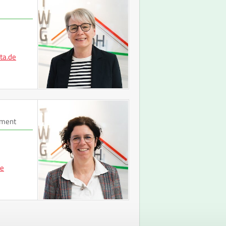
t
a
.
d
e
ement
e