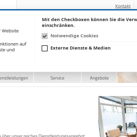
Kontakt
Mit den Checkboxen können Sie die Ve
Der Verwalter Ihres Vertrauens.
einschränken.
r Website
Notwendige Cookies
nktionen auf
Externe Dienste & Medien
ste und
enstleistungen
Service
Angebote
ch über unser reiches Dienstleistungsangebot