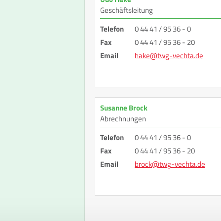
Geschäftsleitung
Telefon
0 44 41 / 95 36 - 0
Fax
0 44 41 / 95 36 - 20
Email
h
a
k
e
@
t
w
g
-
v
e
c
h
t
a
.
d
e
Susanne Brock
Abrechnungen
Telefon
0 44 41 / 95 36 - 0
Fax
0 44 41 / 95 36 - 20
Email
b
r
o
c
k
@
t
w
g
-
v
e
c
h
t
a
.
d
e